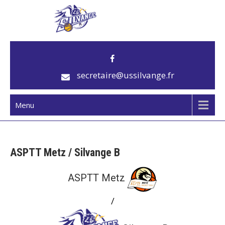
US Silvange
Club de basket
secretaire@ussilvange.fr
Menu
ASPTT Metz / Silvange B
ASPTT Metz
/