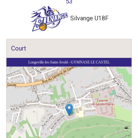
53
Silvange U18F
Court
Longeville-les-Saint-Avold - GYMNASE LE CASTEL