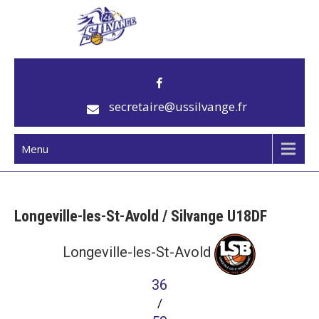
US Silvange
Club de basket
secretaire@ussilvange.fr
Menu
Longeville-les-St-Avold / Silvange U18DF
Longeville-les-St-Avold
36
/