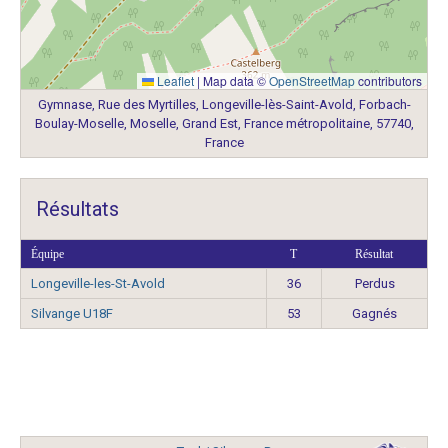
Leaflet
|
Map data ©
OpenStreetMap
contributors
Gymnase, Rue des Myrtilles, Longeville-lès-Saint-Avold, Forbach-
Boulay-Moselle, Moselle, Grand Est, France métropolitaine, 57740,
France
Résultats
Équipe
T
Résultat
Longeville-les-St-Avold
36
Perdus
Silvange U18F
53
Gagnés