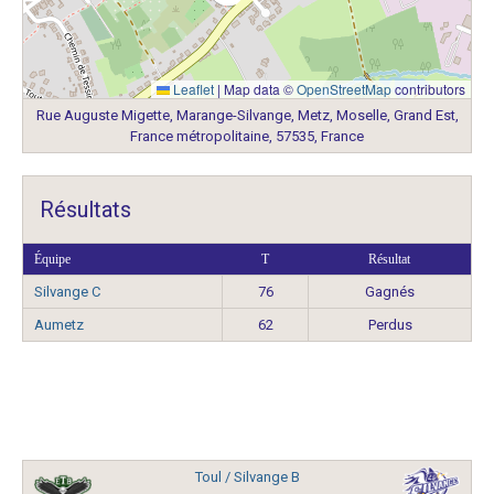
Leaflet
|
Map data ©
OpenStreetMap
contributors
Rue Auguste Migette, Marange-Silvange, Metz, Moselle, Grand Est,
France métropolitaine, 57535, France
Résultats
Équipe
T
Résultat
Silvange C
76
Gagnés
Aumetz
62
Perdus
Toul / Silvange B