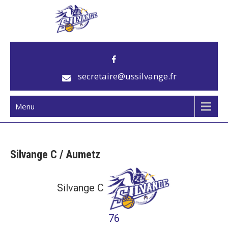
US Silvange
Club de basket
secretaire@ussilvange.fr
Menu
Silvange C / Aumetz
Silvange C
76