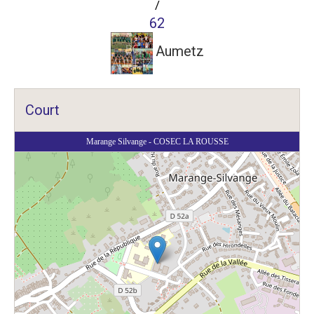
/
62
Aumetz
Court
Marange Silvange - COSEC LA ROUSSE