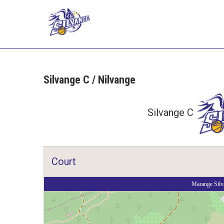
US Silvange
Club de basket
Silvange C / Nilvange
Silvange C
Court
Marange Si