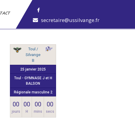
TACT
secretaire@ussilvange.fr
Toul /
Silvange
B
25 janvier 2025
Toul - GYMNASE J et H
BALSON
Régionale masculine 2
00
00
00
00
jours
H
mins
secs