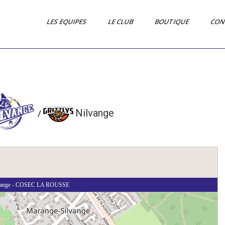
LES EQUIPES
LE CLUB
BOUTIQUE
CON
Nilvange
/
lvange - COSEC LA ROUSSE