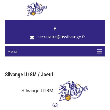
US Silvange
Club de basket
secretaire@ussilvange.fr
Menu
Silvange U18M / Joeuf
Silvange U18M1
63