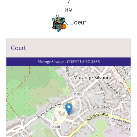
/
89
Joeuf
Court
Marange Silvange - COSEC LA ROUSSE