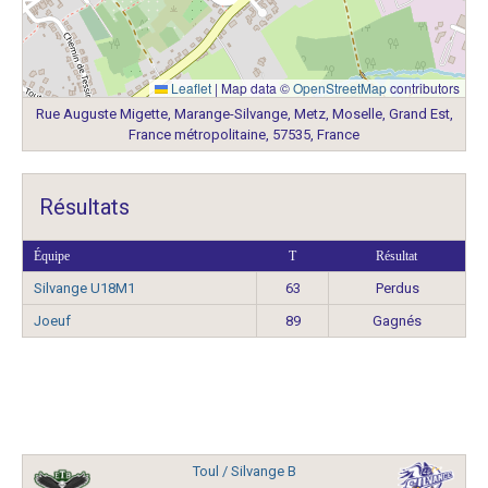
Leaflet
|
Map data ©
OpenStreetMap
contributors
Rue Auguste Migette, Marange-Silvange, Metz, Moselle, Grand Est,
France métropolitaine, 57535, France
Résultats
Équipe
T
Résultat
Silvange U18M1
63
Perdus
Joeuf
89
Gagnés
Toul / Silvange B