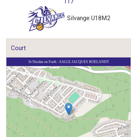
117
Silvange U18M2
Court
St Nicolas en Forêt - SALLE JACQUES ROELANDT