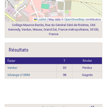
Leaflet
|
Map data ©
OpenStreetMap
contributors
Collège Maurice Barrès, Rue du Général Séré de Rivières, Cité
Kennedy, Verdun, Meuse, Grand Est, France métropolitaine, 55100,
France
Résultats
Équipe
T
Résultat
Verdun
30
Perdus
Silvange U13RM
98
Gagnés