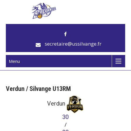
US Silvange
Club de basket
secretaire@ussilvange.fr
Menu
Verdun / Silvange U13RM
Verdun
30
/