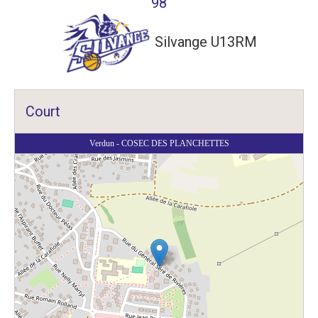
98
Silvange U13RM
Court
Verdun - COSEC DES PLANCHETTES