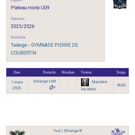
Ligues
Plateau mixte U09
Saisons
2025/2026
Domicile
Talange - GYMNASE PIERRE DE
COUBERTIN
Date
Domicile
Résultats
Visiteur
Temps
Silvange U09
Maizière-
1 mars
-
9h00
2026
les-Metz
Toul / Silvange B