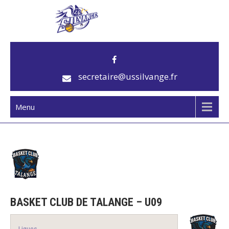
US Silvange
Club de basket
secretaire@ussilvange.fr
Menu
BASKET CLUB DE TALANGE – U09