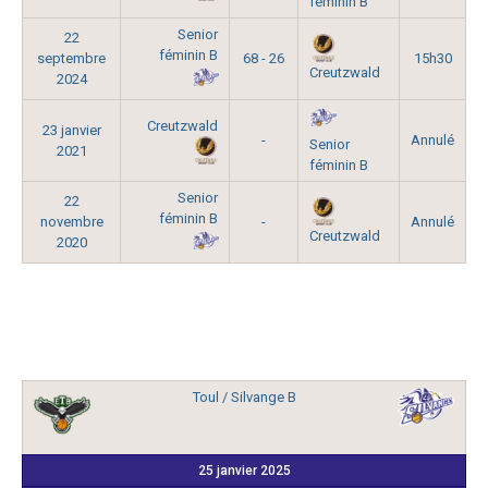
féminin B
Senior
22
féminin B
septembre
68 - 26
15h30
Creutzwald
2024
Creutzwald
23 janvier
-
Annulé
Senior
2021
féminin B
Senior
22
féminin B
novembre
-
Annulé
Creutzwald
2020
Toul / Silvange B
25 janvier 2025