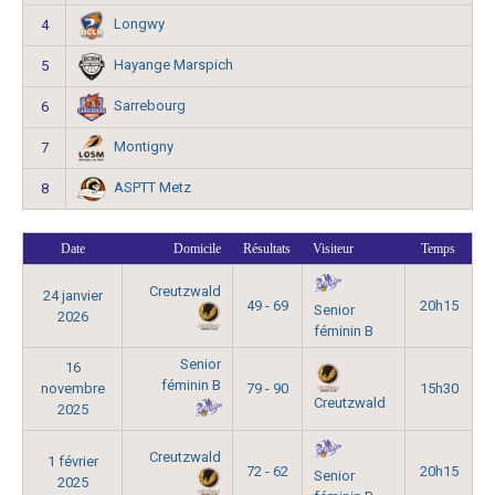
Longwy
4
Hayange Marspich
5
Sarrebourg
6
Montigny
7
ASPTT Metz
8
Date
Domicile
Résultats
Visiteur
Temps
Creutzwald
24 janvier
49 - 69
20h15
Senior
2026
féminin B
Senior
16
féminin B
novembre
79 - 90
15h30
Creutzwald
2025
Creutzwald
1 février
72 - 62
20h15
Senior
2025