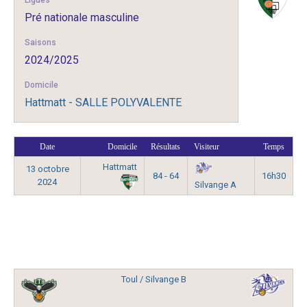
Ligues
Pré nationale masculine
Saisons
2024/2025
Domicile
Hattmatt - SALLE POLYVALENTE
Date
Domicile
Résultats
Visiteur
Temps
Hattmatt
13 octobre
84 - 64
16h30
2024
Silvange A
Toul / Silvange B